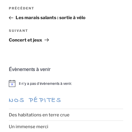
Navigation
Article
PRÉCÉDENT
de
précédent
Les marais salants : sortie à vélo
l’article
Article
SUIVANT
suivant
Concert et jeux
Évènements à venir
Il n’y a pas d’évènements à venir.
N
o
t
NOS PÉPITES
i
c
e
Des habitations en terre crue
Un immense merci