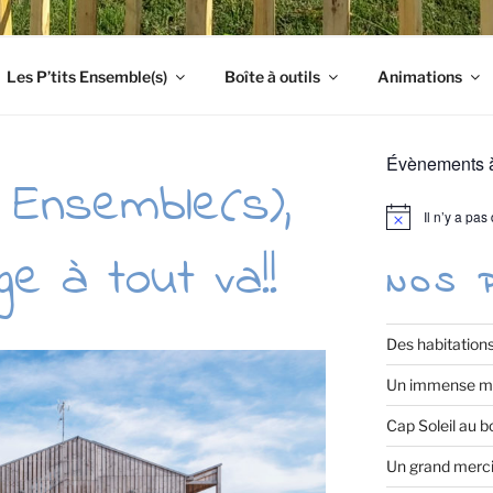
Les P’tits Ensemble(s)
Boîte à outils
Animations
Évènements à
s Ensemble(s),
Il n’y a pa
N
o
e à tout va!!
t
NOS 
i
c
e
Des habitations
Un immense m
Cap Soleil au b
Un grand merci 