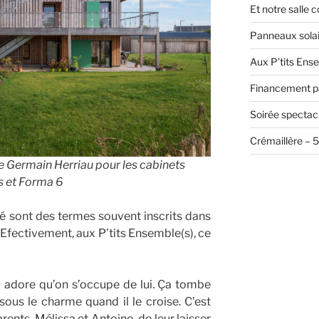
Et notre salle
Panneaux solai
Aux P’tits Ense
Financement pa
Soirée spectacl
Crémaillère – 
e Germain Herriau pour les cabinets
s et Forma 6
ité sont des termes souvent inscrits dans
. Efectivement, aux P’tits Ensemble(s), ce
 il adore qu’on s’occupe de lui. Ça tombe
 sous le charme quand il le croise. C’est
ents, Mélissa et Antoine, de leur laisser