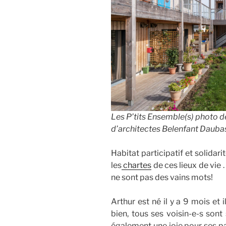
Les P’tits Ensemble(s) photo d
d’architectes Belenfant Dauba
Habitat participatif et solidar
les
chartes
de ces lieux de vie 
ne sont pas des vains mots!
Arthur est né il y a 9 mois et
bien, tous ses voisin-e-s sont
également une joie pour ses par