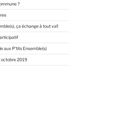
 commune ?
res
mble(s), ça échange à tout va!!
rticipatif
e aux P’tits Ensemble(s)
5 octobre 2019