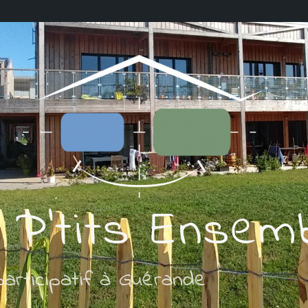
 P'tits Ensem
participatif à Guérande