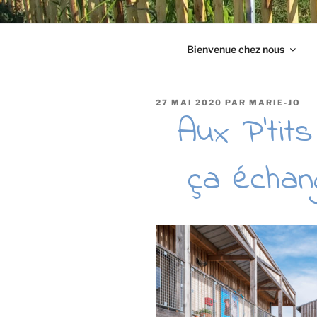
Bienvenue chez nous
PUBLIÉ
27 MAI 2020
PAR
MARIE-JO
LE
Aux P’tit
ça échang