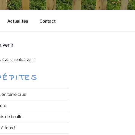
Actualités
Contact
 venir
s d’évènements à venir.
PÉPITES
 en terre crue
erci
ois de boulle
à tous !