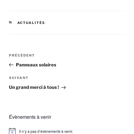
CATÉGORIES
ACTUALITÉS
Navigation
Article
PRÉCÉDENT
de
précédent
Panneaux solaires
l’article
Article
SUIVANT
suivant
Un grand merci à tous !
Évènements à venir
Il n’y a pas d’évènements à venir.
N