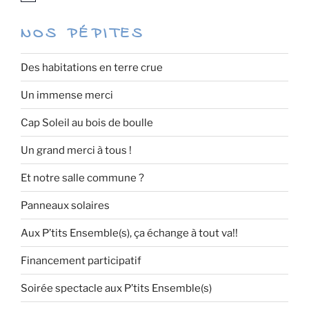
o
t
NOS PÉPITES
i
c
e
Des habitations en terre crue
Un immense merci
Cap Soleil au bois de boulle
Un grand merci à tous !
Et notre salle commune ?
Panneaux solaires
Aux P’tits Ensemble(s), ça échange à tout va!!
Financement participatif
Soirée spectacle aux P’tits Ensemble(s)