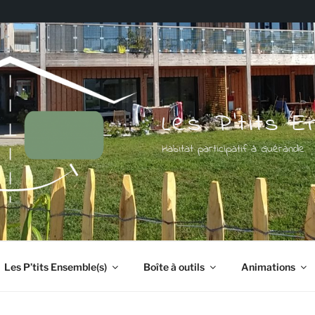
Les P'tits 
Habitat participatif à Guérande
Les P’tits Ensemble(s)
Boîte à outils
Animations